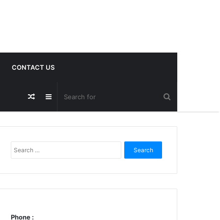
CONTACT US
Random
Sidebar
Post
Search
for:
Phone :