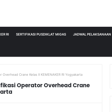
ER RI
SERTIFIKASI PUSDIKLAT MIGAS
JADWAL PELAKSANAAN
tor Overhead Crane Kelas II KEMENAKER RI Yogyakarta
ifikasi Operator Overhead Crane
karta