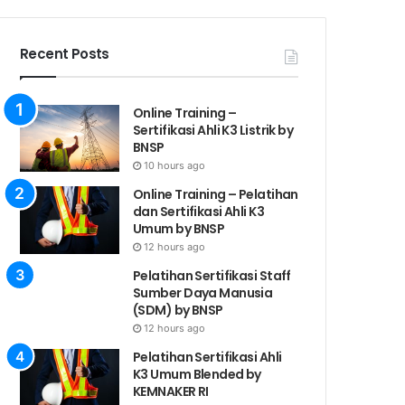
Recent Posts
Online Training –
Sertifikasi Ahli K3 Listrik by
BNSP
10 hours ago
Online Training – Pelatihan
dan Sertifikasi Ahli K3
Umum by BNSP
12 hours ago
Pelatihan Sertifikasi Staff
Sumber Daya Manusia
(SDM) by BNSP
12 hours ago
Pelatihan Sertifikasi Ahli
K3 Umum Blended by
KEMNAKER RI