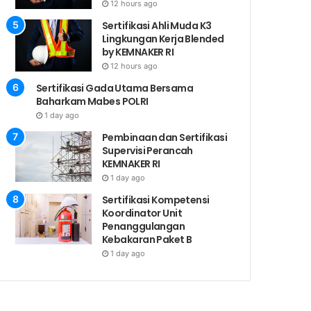
12 hours ago
Sertifikasi Ahli Muda K3
Lingkungan Kerja Blended
by KEMNAKER RI
12 hours ago
Sertifikasi Gada Utama Bersama
Baharkam Mabes POLRI
1 day ago
Pembinaan dan Sertifikasi
Supervisi Perancah
KEMNAKER RI
1 day ago
Sertifikasi Kompetensi
Koordinator Unit
Penanggulangan
Kebakaran Paket B
1 day ago