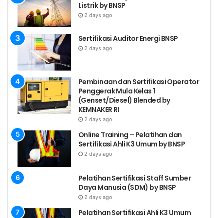
Listrik by BNSP
2 days ago
Sertifikasi Auditor Energi BNSP
2 days ago
Pembinaan dan Sertifikasi Operator
Penggerak Mula Kelas 1
(Genset/Diesel) Blended by
KEMNAKER RI
2 days ago
Online Training – Pelatihan dan
Sertifikasi Ahli K3 Umum by BNSP
2 days ago
Pelatihan Sertifikasi Staff Sumber
Daya Manusia (SDM) by BNSP
2 days ago
Pelatihan Sertifikasi Ahli K3 Umum