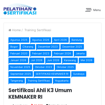
Menu
Home
/
Training Sertifikasi
Agustus 2025
Agustus 2026
April 2026
Bandung
Bogor
Cikarang
Desember 2023
Desember 2025
Februari 2020
Februari 2023
Februari 2026
Jakarta
Januari 2026
Juli 2026
Juni 2026
Karawang
Mei 2026
November 2025
Oktober 2023
Oktober 2025
September 2025
SERTIFIKASI KEMNAKER RI
Surabaya
Tangerang
Training Sertifikasi
Yogyakarta
Sertifikasi Ahli K3 Umum
KEMNAKER RI