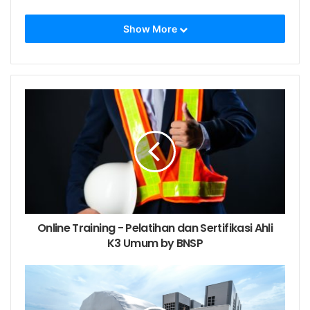
Show More
TUJUAN PELATIHAN
Sertifikasi Ahli K3 Umum
KEMNAKER RI
Pelatihan ini dirancang untuk memenuhi peraturan
perundangan yang telah disyaratkan, bahwa
sebagaimana pelaksana ketentuan pasal 1 ayat (6)
dan pasal 5 ayat (2) Undang-undang No.1 Tahun 1970
tentang keselamatan kerja, perlu adanya keberadaan
seorang ahli keselamatan dan kesehatan kerja di
Online Training - Pelatihan dan Sertifikasi Ahli
tempat kerja.
K3 Umum by BNSP
MANFAAT PELATIHAN
Sertifikasi Ahli K3 Umum