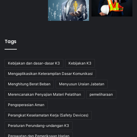
DATA MATERI TRAINING
: Sertifikasi Ahli K3 Umum
KEMNAKER RI
Topik Training
Tags
Link
Estimasi Jumlah Peserta yang di
Kebijakan dan dasar-dasar K3
Kebijakan K3
*Jumlah
ajukan
Peserta
Mengaplikasikan Keterampilan Dasar Komunikasi
Menghitung Berat Beban
Menyusun Uraian Jabatan
*Nama
Merencanakan Penyajian Materi Pelatihan
pemeliharaan
Peserta Yang
Pengoperasian Aman
Didaftarkan
Perangkat Keselamatan Kerja (Safety Devices)
PERSONAL DATA
Peraturan Perundang-undangan K3
*Nama
Perawatan dan Pemeriksaan Harian