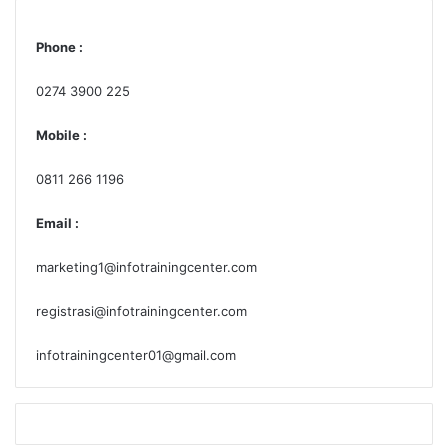
Bekerja penuh di instansi yang bersangkutan
Lulus seleksi dari Tim Penilai
Phone :
Untuk keperluan pembuatan sertifikat dan surat
0274 3900 225
penunjukan sebagai
Mobile :
Ahli K3 Umum
,
maka para peserta diharuskan menyerahkan:
0811 266 1196
Photo berwarna ukuran 4×6 sebanyak 2 lembar,
Email :
dan ukuran 3×4 sebanyak 2 lembar
Fotocopy ijazah terakhir sebanyak 2 lembar
marketing1@infotrainingcenter.com
Fotocopy KTP masih berlaku
registrasi@infotrainingcenter.com
Surat Keterangan Sehat dari Dokter terbaru
Surat Pengalaman Kerja dari perusahaan yang
infotrainingcenter01@gmail.com
bersangkutan sesuai dengan sertifikasi yang
akan diikuti
Menandatangani Pakta Integritas (Form