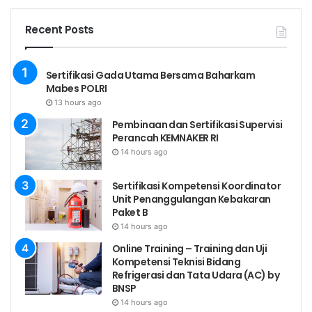
disediakan)
Peserta wajib mengikuti seluruh kegiatan
Recent Posts
sertifikasi dari awal sampai selesai
Sertifikasi Gada Utama Bersama Baharkam
Mabes POLRI
MATERI Sertifikasi Ahli K3
13 hours ago
Umum KEMNAKER RI
Pembinaan dan Sertifikasi Supervisi
Perancah KEMNAKER RI
14 hours ago
Kebijakan K3, Prinsip Dasar K3
Undang-Undang No.1 Tahun 1970 Tentang
Sertifikasi Kompetensi Koordinator
Keselamatan Kerja
Unit Penanggulangan Kebakaran
Paket B
Panitia Pembina Keselamatan dan Kesehatan
14 hours ago
Kerja
Online Training – Training dan Uji
Sistem Manajemen K3
Kompetensi Teknisi Bidang
Refrigerasi dan Tata Udara (AC) by
Audit Sistem Manajemen K3
BNSP
Manajemen Resiko
14 hours ago