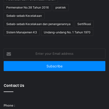
Jabatan/Divisi/Departement
*Jabatan
Permenaker No.38 Tahun 2016
praktek
Sebab-sebab Kecelakaan
*Nama
Sebab-sebab Kecelakaan dan penanganannya
Sertifikasi
Perusahaan
Sistem Manajemen K3
Undang-undang No. 1 Tahun 1970
*Alamat
Perusahaan
Enter
*Email
your
Email
Perusahaan
address
eg: gmail, yahoo, hotmail
*Email
Alternatif
Contact Us
*Telepon
Kantor
Ekstensi
Phone :