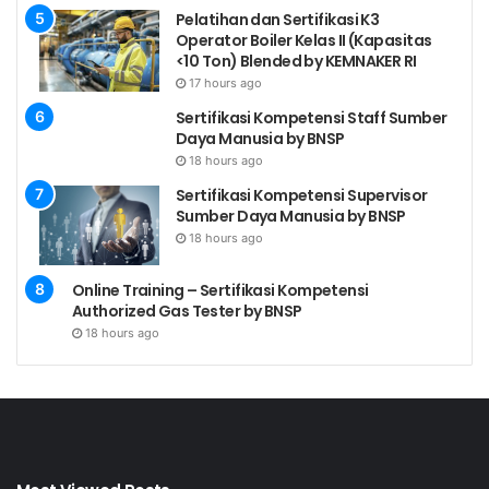
Pengawasan K3 Pesawat Uap
Pelatihan dan Sertifikasi K3
Operator Boiler Kelas II (Kapasitas
Pengawasan K3 Bejana Tekan
<10 Ton) Blended by KEMNAKER RI
Pengawasan K3 Mekanik
17 hours ago
Sertifikasi Kompetensi Staff Sumber
Pengawasan Lingkungan Kerja
Daya Manusia by BNSP
Pengawasan K3 Konstruksi Bangunan
18 hours ago
Pengawasan K3 Listrik
Sertifikasi Kompetensi Supervisor
Sumber Daya Manusia by BNSP
Pengawasan K3 Penanggulangan Kebakaran
18 hours ago
Analisa Kecelakaan Kerja
Statistik dan Laporan Kecelakaan
Online Training – Sertifikasi Kompetensi
Authorized Gas Tester by BNSP
Praktik Kerja Lapangan
18 hours ago
Seminar
Pre Test & Post Test
SERTIFIKAT