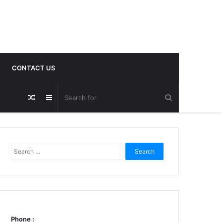
CONTACT US
Random
Sidebar
Post
Search
for:
Phone :