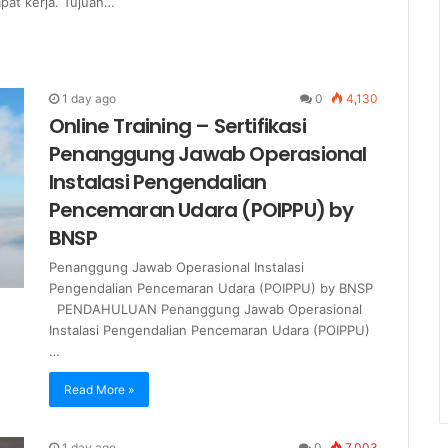
pat kerja. Tujuan…
1 day ago
0
4,130
Online Training – Sertifikasi
Penanggung Jawab Operasional
Instalasi Pengendalian
Pencemaran Udara (POIPPU) by
BNSP
Penanggung Jawab Operasional Instalasi
Pengendalian Pencemaran Udara (POIPPU) by BNSP
PENDAHULUAN Penanggung Jawab Operasional
Instalasi Pengendalian Pencemaran Udara (POIPPU)
…
Read More »
1 day ago
0
7,003