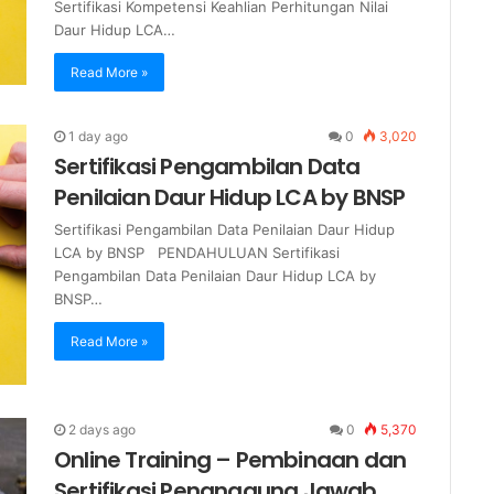
Sertifikasi Kompetensi Keahlian Perhitungan Nilai
Daur Hidup LCA…
Read More »
1 day ago
0
3,020
Sertifikasi Pengambilan Data
Penilaian Daur Hidup LCA by BNSP
Sertifikasi Pengambilan Data Penilaian Daur Hidup
LCA by BNSP PENDAHULUAN Sertifikasi
Pengambilan Data Penilaian Daur Hidup LCA by
BNSP…
Read More »
2 days ago
0
5,370
Online Training – Pembinaan dan
Sertifikasi Penanggung Jawab