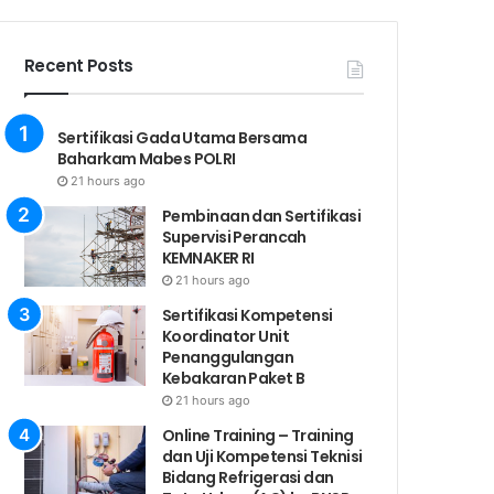
Recent Posts
Sertifikasi Gada Utama Bersama
Baharkam Mabes POLRI
21 hours ago
Pembinaan dan Sertifikasi
Supervisi Perancah
KEMNAKER RI
21 hours ago
Sertifikasi Kompetensi
Koordinator Unit
Penanggulangan
Kebakaran Paket B
21 hours ago
Online Training – Training
dan Uji Kompetensi Teknisi
Bidang Refrigerasi dan