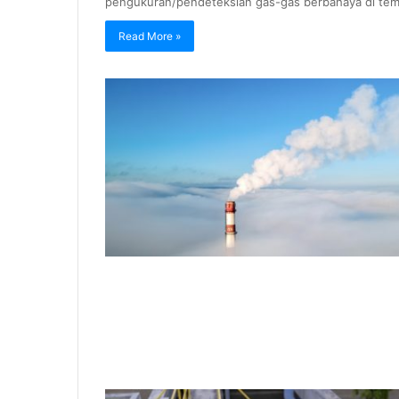
pengukuran/pendeteksian gas-gas berbahaya di tem
Read More »