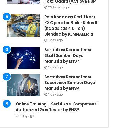
Tata Udara (AC) by BNSP
22 hours ago
Pelatihan dan Sertifikasi
K3 Operator Boiler Kelas II
(Kapasitas <10 Ton)
Blended by KEMNAKER RI
1 day ago
Sertifikasi Kompetensi
Staff Sumber Daya
Manusia by BNSP
1 day ago
Sertifikasi Kompetensi
Supervisor Sumber Daya
Manusia by BNSP
1 day ago
Online Training – Sertifikasi Kompetensi
Authorized Gas Tester by BNSP
1 day ago