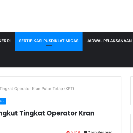
ER RI
SERTIFIKASI PUSDIKLAT MIGAS
JADWAL PELAKSANAAN
Tingkat Operator Kran Putar Tetap (KPT)
AS
ngkut Tingkat Operator Kran
5,419
2 minutes read