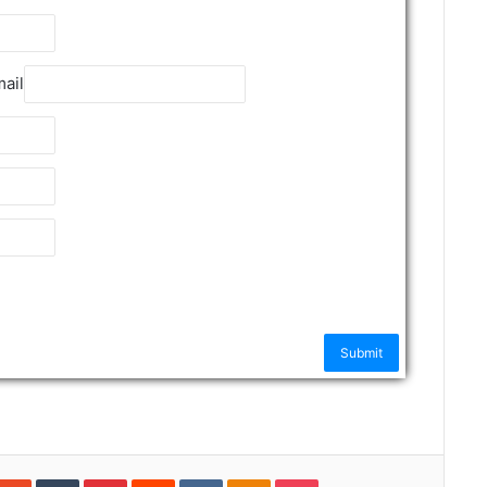
mail
nkedIn
StumbleUpon
Tumblr
Pinterest
Reddit
VKontakte
Odnoklassniki
Pocket