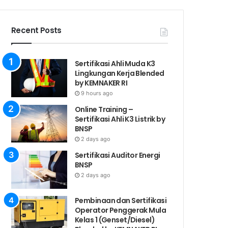
Recent Posts
Sertifikasi Ahli Muda K3
Lingkungan Kerja Blended
by KEMNAKER RI
9 hours ago
Online Training –
Sertifikasi Ahli K3 Listrik by
BNSP
2 days ago
Sertifikasi Auditor Energi
BNSP
2 days ago
Pembinaan dan Sertifikasi
Operator Penggerak Mula
Kelas 1 (Genset/Diesel)