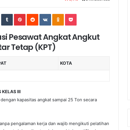
In
StumbleUpon
Tumblr
Pinterest
Reddit
VKontakte
Odnoklassniki
Pocket
kasi Pesawat Angkat Angkut
tar Tetap (KPT)
PAT
KOTA
KELAS III
 dengan kapasitas angkat sampai 25 Ton secara
 tanpa pengalaman kerja dan wajib mengikuti pelatihan