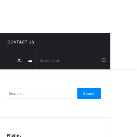
CONTACT US
Random
Sidebar
Post
Search
for:
Phone :