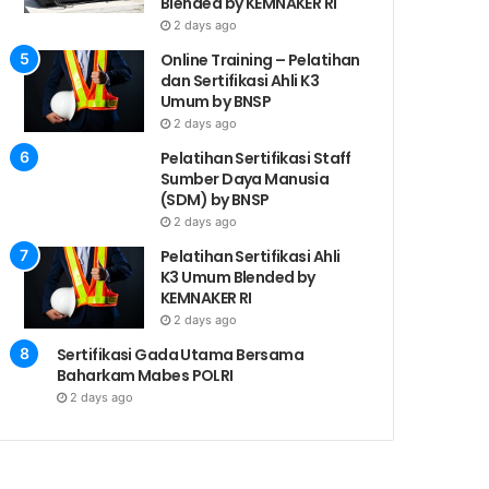
Blended by KEMNAKER RI
2 days ago
Online Training – Pelatihan
dan Sertifikasi Ahli K3
Umum by BNSP
2 days ago
Pelatihan Sertifikasi Staff
Sumber Daya Manusia
(SDM) by BNSP
2 days ago
Pelatihan Sertifikasi Ahli
K3 Umum Blended by
KEMNAKER RI
2 days ago
Sertifikasi Gada Utama Bersama
Baharkam Mabes POLRI
2 days ago