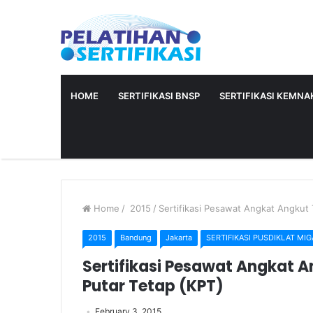
HOME
SERTIFIKASI BNSP
SERTIFIKASI KEMNAK
Home
/
2015
/
Sertifikasi Pesawat Angkat Angkut 
2015
Bandung
Jakarta
SERTIFIKASI PUSDIKLAT MIG
Sertifikasi Pesawat Angkat A
Putar Tetap (KPT)
February 3, 2015