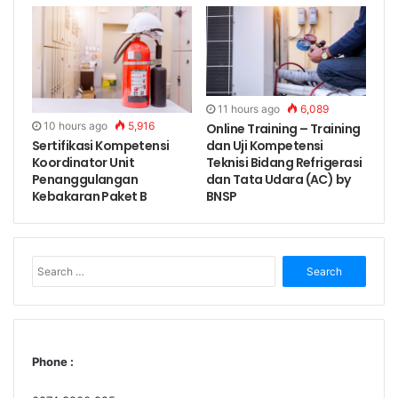
Pengalaman
No.
Pendidikan
Kerja
Sarjana K3
1 tahun di
1.
(S1)
Bidang K3
11 hours ago
6,089
10 hours ago
5,916
Online Training – Training
S1 – Teknik
1 tahun di
Sertifikasi Kompetensi
2.
dan Uji Kompetensi
(non K3)
Bidang K3
Koordinator Unit
Teknisi Bidang Refrigerasi
Penanggulangan
dan Tata Udara (AC) by
S1 – non
Kebakaran Paket B
BNSP
1.5 tahun di
3.
Teknik + non
Bidang K3
K3
Search
1.5 tahun di
4.
D3 Teknik
for:
Bidang K3
D3 non
2 tahun di
5.
Teknik
Bidang K3
Phone :
5 tahun di