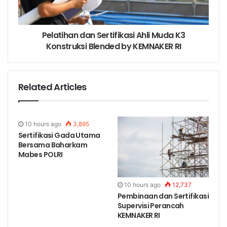
industrial hygiene perusahaan
Peserta mampu melakukan analisis bahaya dan
Pelatihan dan Sertifikasi Ahli Muda K3
risiko kesehatan pada pekerja
Konstruksi Blended by KEMNAKER RI
Peserta mampu mengembangkan program
pengendalian dan perbaikan industrial hygiene
di perusahaan
Related Articles
Peserta mampu membuat program higiene
industri
Peserta mampu membuat program promosi
10 hours ago
3,895
Sertifikasi Gada Utama
kesehatan kerja
Bersama Baharkam
Mabes POLRI
Persyaratan Peserta Training Ahli Higiene Industri
10 hours ago
12,737
Muda
Pembinaan dan Sertifikasi
Supervisi Perancah
:
KEMNAKER RI
1. Pendidikan dan Pengalaman Kerja: