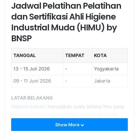
Jadwal Pelatihan Pelatihan
dan Sertifikasi Ahli Higiene
Industrial Muda (HIMU) by
BNSP
TANGGAL
TEMPAT
KOTA
13 - 15 Juli 2026
-
Yogyakarta
09 - 11 Juni 2026
-
Jakarta
LATAR BELAKANG
Higiene Industri
merupakan suatu bidang ilmu yang
mempelajari, mengidentifikasi, mengevaluasi dan
mengendalikan bahaya yang timbul ditempat kerja
Show More
yang dapat berdampak terhadap kesehatan.
Perkembang ilmu pengetahuan dan tekonologi di