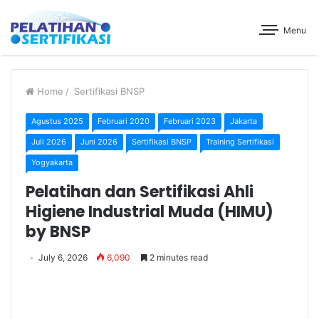
Menu
Home
/
Sertifikasi BNSP
Agustus 2025
Februari 2020
Februari 2023
Jakarta
Juli 2026
Juni 2026
Sertifikasi BNSP
Training Sertifikasi
Yogyakarta
Pelatihan dan Sertifikasi Ahli
Higiene Industrial Muda (HIMU)
by BNSP
July 6, 2026
6,090
2 minutes read