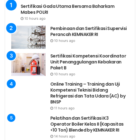
No.
Kode Unit
Judul Unit
Sertifikasi Gada Utama Bersama Baharkam
Mabes POLRI
Melakukan
10 hours ago
Pekerjaan
Pembinaan dan Sertifikasi Supervisi
Hygiene Industry
Perancah KEMNAKER RI
1
KKK.HI.01.001.01
Secara
10 hours ago
Professional yang
Sesuai dengan
Sertifikasi Kompetensi Koordinator
Unit Penanggulangan Kebakaran
Kode Etik Profesi
Paket B
Melaksanakan
10 hours ago
Peraturan dan
Online Training – Training dan Uji
Kompetensi Teknisi Bidang
Perundangan
Refrigerasi dan Tata Udara (AC) by
Negara Republik
BNSP
2
KKK.HI.01.002.01
Indonesia di
11 hours ago
Bidang K3 yang
Pelatihan dan Sertifikasi K3
berkaitan dengan
Operator Boiler Kelas II (Kapasitas
<10 Ton) Blended by KEMNAKER RI
Bidang Hygiene
14 hours ago
Industri