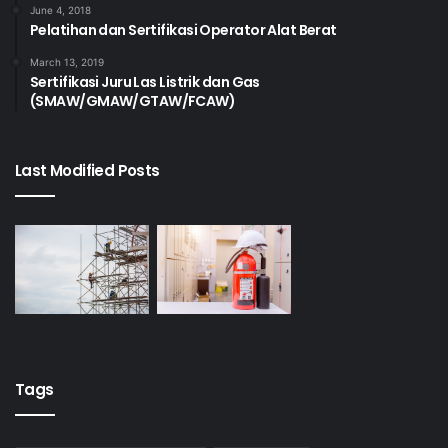
Kesehatan tentang
June 4, 2018
Pelatihan dan Sertifikasi Operator Alat Berat
3
KKK.HI.02.003.01
Pengetahuan
Bahaya Risiko
March 13, 2019
Sertifikasi Juru Las Listrik dan Gas
Kesehatan di
(SMAW/GMAW/GTAW/FCAW)
Industri
Melakukan
Last Modified Posts
Aplikasi System
4
KKK.HI.02.004.01
Informasi Hygiene
Industri
Kompetensi Khusus
No.
Kode Unit
Judul Unit
Melakukan
Pengukuran
Tags
Risiko Kesehatan
Kerja di Tempat