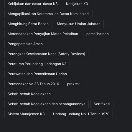
1
KKK.HI.03.001.01
Kerja dengan
Kebijakan dan dasar-dasar K3
Kebijakan K3
Teknik
Mengaplikasikan Keterampilan Dasar Komunikasi
Pengumpulan
Sampel yang
Menghitung Berat Beban
Menyusun Uraian Jabatan
Benar
Merencanakan Penyajian Materi Pelatihan
pemeliharaan
Mengikuti
Pengoperasian Aman
Perubahan dan
Perangkat Keselamatan Kerja (Safety Devices)
Kemajuan di
Peraturan Perundang-undangan K3
Bidang Profesi
2
KKK.HI.03.002.01
Hygiene Industry
Perawatan dan Pemeriksaan Harian
untuk
Permenaker No.38 Tahun 2016
praktek
Meningkatkan
Sebab-sebab Kecelakaan
Kemampuannya
Sebab-sebab Kecelakaan dan penanganannya
Sertifikasi
Sistem Manajemen K3
Undang-undang No. 1 Tahun 1970
OUTLINE