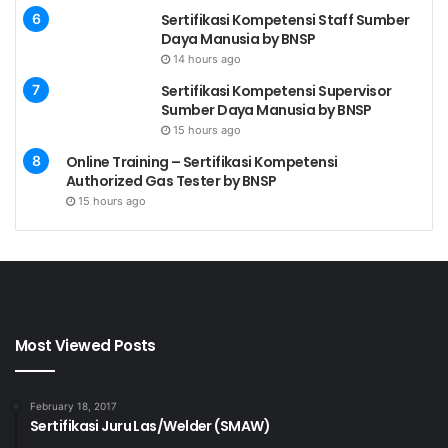
Sertifikasi Kompetensi Staff Sumber
Kompetensi Inti
Daya Manusia by BNSP
14 hours ago
No.
Kode Unit
Judul Unit
Sertifikasi Kompetensi Supervisor
Sumber Daya Manusia by BNSP
Melaksanakan
15 hours ago
1
KKK.HI.02.001.01
Program Hygiene
Online Training – Sertifikasi Kompetensi
Industri
Authorized Gas Tester by BNSP
15 hours ago
Mengantisipasi
dan Mengenal
Risiko Kesehatan
2
KKK.HI.02.002.01
Kerja pada saat
Fase Operasi,
Maintenance dan
Most Viewed Posts
Gawat Darurat
Melakukan
February 18, 2017
Sertifikasi Juru Las/Welder (SMAW)
Promosi