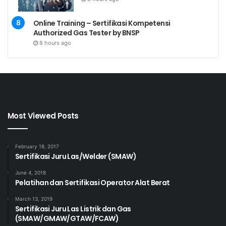
*Handphone
Online Training – Sertifikasi Kompetensi
Authorized Gas Tester by BNSP
* Harus di isi
8 hours ago
Most Viewed Posts
February 18, 2017
Sertifikasi Juru Las/Welder (SMAW)
June 4, 2018
Pelatihan dan Sertifikasi Operator Alat Berat
March 13, 2019
Sertifikasi Juru Las Listrik dan Gas
(SMAW/GMAW/GTAW/FCAW)