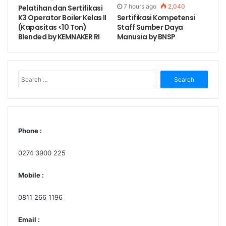
7 hours ago
2,040
Pelatihan dan Sertifikasi
Usia minimal 18 tahun
Sertifikasi Kompetensi
K3 Operator Boiler Kelas II
Staff Sumber Daya
(Kapasitas <10 Ton)
Manusia by BNSP
Blended by KEMNAKER RI
FACILITIES
Training Kit
Search
Handout
for:
Certificate
Lunch + 2x Coffee Break
Souvenir
Phone :
Pick Up Participant (Yogyakarta)
0274 3900 225
Mobile :
TRAINING FEE
HUBUNGI KAMI
0811 266 1196
Form Pre-Registrasi
Email :