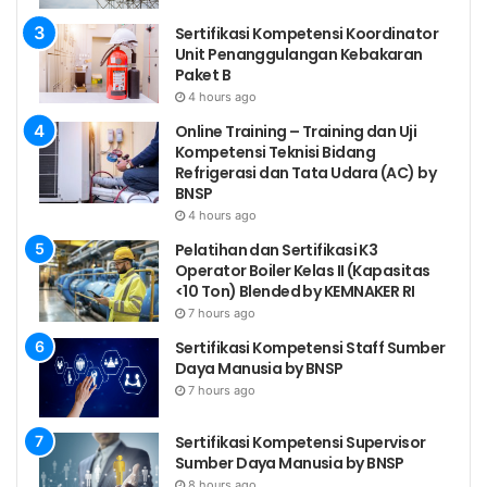
Jabatan/Divisi/Departement
Sertifikasi Kompetensi Koordinator
*Jabatan
Unit Penanggulangan Kebakaran
Paket B
4 hours ago
*Nama
Perusahaan
Online Training – Training dan Uji
Kompetensi Teknisi Bidang
Refrigerasi dan Tata Udara (AC) by
*Alamat
BNSP
Perusahaan
4 hours ago
Pelatihan dan Sertifikasi K3
*Email
Operator Boiler Kelas II (Kapasitas
Perusahaan
<10 Ton) Blended by KEMNAKER RI
7 hours ago
eg: gmail, yahoo, hotmail
*Email
Sertifikasi Kompetensi Staff Sumber
Alternatif
Daya Manusia by BNSP
7 hours ago
*Telepon
Kantor
Sertifikasi Kompetensi Supervisor
Sumber Daya Manusia by BNSP
Ekstensi
8 hours ago