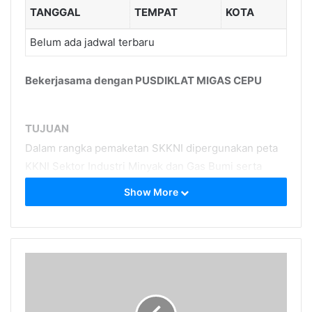
TANGGAL
TEMPAT
KOTA
Belum ada jadwal terbaru
Bekerjasama dengan PUSDIKLAT MIGAS CEPU
TUJUAN
Dalam rangka pemaketan SKKNI dipergunakan peta
KKNI Sektor Industri Minyak dan Gas Bumi serta
Panas Bumi Sub Sektor Industri Minyak dan Gas
Show More
Bumi Hulu Hilir/Supporting Bidang Instrumentasi Sub
Bidang Perawatan
Peralatan Instrumentasi dan Sub
Bidang Kalibrasi.
MANFAAT
Menjelaskan pelaksanaan peraturan,