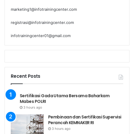
DATA MATERI TRAINING
marketing1@infotrainingcenter.com
: Sertifikasi Instrumentasi dan
Topik
registrasi@infotrainingcenter.com
Kalibrasi Tingkat I (MIGAS)
Training
infotrainingcenter01@gmail.com
Link
Estimasi Jumlah Peserta yang di
*Jumlah
Peserta
ajukan
Recent Posts
*Nama
Peserta
Sertifikasi Gada Utama Bersama Baharkam
Yang
Mabes POLRI
Didaftarkan
3 hours ago
PERSONAL DATA
Pembinaan dan Sertifikasi Supervisi
Perancah KEMNAKER RI
*Nama
3 hours ago