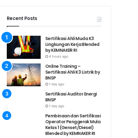
Recent Posts
Sertifikasi Ahli Muda K3
Lingkungan Kerja Blended
by KEMNAKER RI
4 hours ago
Online Training –
Sertifikasi Ahli K3 Listrik by
BNSP
1 day ago
Sertifikasi Auditor Energi
BNSP
1 day ago
Pembinaan dan Sertifikasi
Operator Penggerak Mula
Kelas 1 (Genset/Diesel)
Blended by KEMNAKER RI