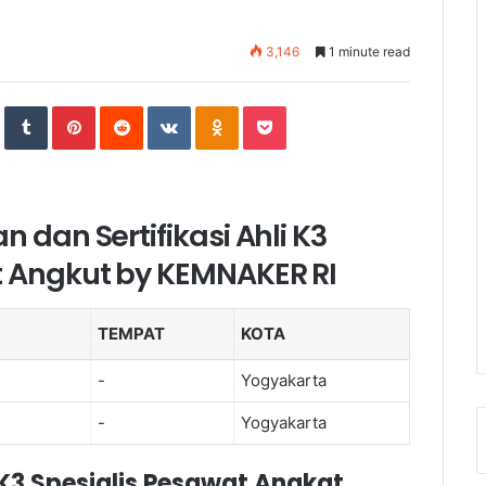
3,146
1 minute read
In
StumbleUpon
Tumblr
Pinterest
Reddit
VKontakte
Odnoklassniki
Pocket
 dan Sertifikasi Ahli K3
t Angkut by KEMNAKER RI
TEMPAT
KOTA
-
Yogyakarta
-
Yogyakarta
i K3 Spesialis Pesawat Angkat