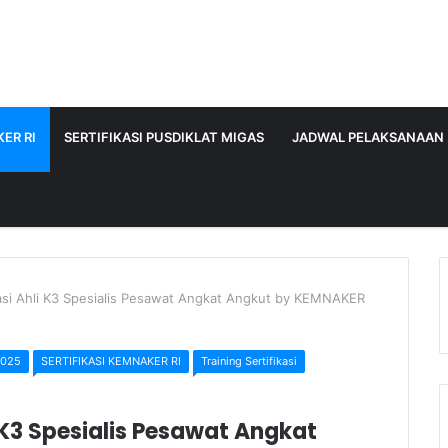
ER RI
SERTIFIKASI PUSDIKLAT MIGAS
JADWAL PELAKSANAAN
kasi Ahli K3 Spesialis Pesawat Angkat Angkut by KEMNAKER
2025
SERTIFIKASI KEMNAKER RI
Training Sertifikasi
i K3 Spesialis Pesawat Angkat