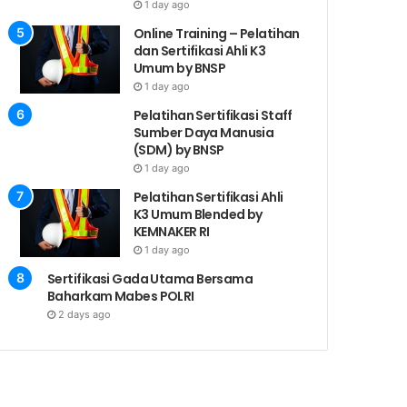
1 day ago
Online Training – Pelatihan
dan Sertifikasi Ahli K3
Umum by BNSP
1 day ago
Pelatihan Sertifikasi Staff
Sumber Daya Manusia
(SDM) by BNSP
1 day ago
Pelatihan Sertifikasi Ahli
K3 Umum Blended by
KEMNAKER RI
1 day ago
Sertifikasi Gada Utama Bersama
Baharkam Mabes POLRI
2 days ago