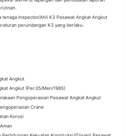
rizinan.
 tenaga Inspector/Ahli K3 Pesawat Angkat Angkut
eraturan perundangan K3 yang berlaku.
gkat Angkut
gkat Angkut (Per.05/Men/1985)
celakaan Pengoperasian Pesawat Angkat Angkut
Pengoperasian Crane
ahan Korosi
g Aman
n Perhitungan Kekuatan Konstruksi/(Disain) Pesawat