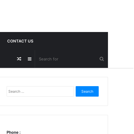
CONTACT US
Random
Sidebar
Post
Search
for:
Phone :