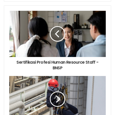
sertifikasi kompetensi yang kredibel. Di berbagai
negara, pemerintahnya ada juga yang menghendaki
bahwa tenaga kerja yang ingin bekerja harus
memiliki sertifikasi kompetensi yang diterbitkan oleh
lembaga otoritas yang diakui sah. Kompetensi kerja
adalah spesifikasi dari sikap pengetahuan dan
keterampilan atau keahlian serta penerapannya
secara efektif dalam pekerjaan sesuai dengan
standard kerja yang dipersyaratkan.
Sertifikasi Profesi Human Resource Staff -
Sertifikasi Kompetensi adalah proses pemberian
BNSP
sertifikasi kompetensi yang dilakukan secara
sistematis dan obyektif melalui Uji Kompetensi yang
mengacu pada standar kompetensi kerja baik yang
bersifat nasional maupun internasional. Dengan
memiliki Sertifikasi Kompetensi Human Resources
(HR) maka seseorang akan mendapatkan bukti
pengakuan tertulis atas kompetensi yang