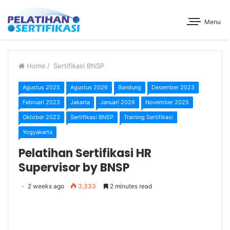
Menu
Home
/
Sertifikasi BNSP
Agustus 2025
Agustus 2026
Bandung
Desember 2023
Februari 2023
Jakarta
Januari 2026
November 2025
Oktober 2023
Sertifikasi BNSP
Training Sertifikasi
Yogyakarta
Pelatihan Sertifikasi HR
Supervisor by BNSP
2 weeks ago
3,333
2 minutes read