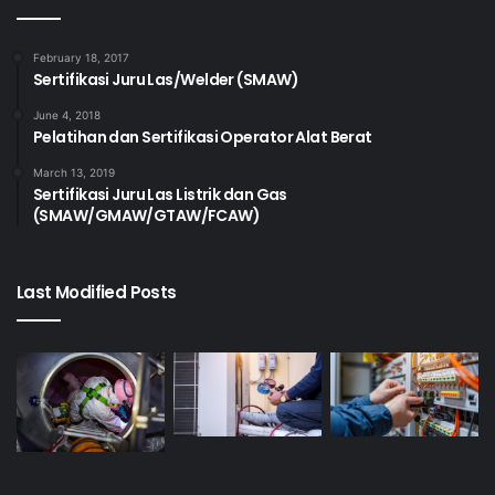
Judul Unit
No.
Kode Unit
Kompetensi
February 18, 2017
Sertifikasi Juru Las/Welder (SMAW)
Menyusun Uraian
1.
M.70SDM01.010.2
Jabatan
June 4, 2018
Pelatihan dan Sertifikasi Operator Alat Berat
Menyusun
March 13, 2019
Standar
Sertifikasi Juru Las Listrik dan Gas
2.
M.70SDM01.013.2
Operasional
(SMAW/GMAW/GTAW/FCAW)
Prosedur (SOP)
MSDM
Last Modified Posts
Menyusun
3.
M.70SDM01.023.2
Sistem
Remunerasi
Menyusun
Kebutuhan
4.
M.70SDM01.031.2
Pembelajaran