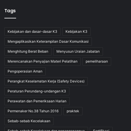
dan
Pengembangan
Tags
Membuat
5.
M.70SDM01.042.2
Kesepakatan
Kebijakan dan dasar-dasar K3
Kebijakan K3
Kerja
Mengaplikasikan Keterampilan Dasar Komunikasi
Menghitung Berat Beban
Menyusun Uraian Jabatan
Merencanakan Penyajian Materi Pelatihan
pemeliharaan
TRAINING METHOD
Pengoperasian Aman
Presentation
Discussion
Perangkat Keselamatan Kerja (Safety Devices)
Case Study
Peraturan Perundang-undangan K3
Evaluation
Perawatan dan Pemeriksaan Harian
Permenaker No.38 Tahun 2016
praktek
FACILITY
Sebab-sebab Kecelakaan
Training Kit
Sebab-sebab Kecelakaan dan penanganannya
Sertifikasi