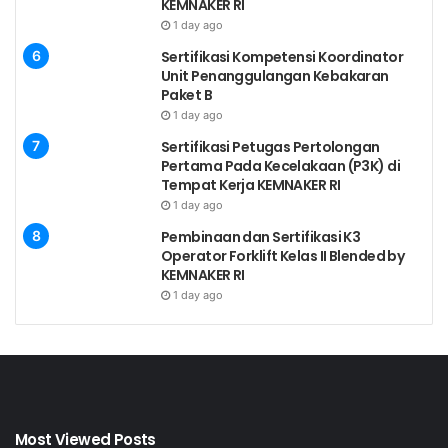
KEMNAKER RI
tempat bekerja
1 day ago
Menyerahkan Curiculum Vitae (CV)
Sertifikasi Kompetensi Koordinator
Unit Penanggulangan Kebakaran
Paket B
Persyaratan Pendaftaran
1 day ago
Copy Ijazah Pendidikan Minimal setara D2
Sertifikasi Petugas Pertolongan
Copy Sertifikat Pelatihan SDM Level Supervisor
Pertama Pada Kecelakaan (P3K) di
Tempat Kerja KEMNAKER RI
Copy KTP
1 day ago
CV terbaru
Pembinaan dan Sertifikasi K3
Foto berwarna
Operator Forklift Kelas II Blended by
KEMNAKER RI
Surat Keterangan Bekerja (untuk pekerja yang
1 day ago
berpengalaman)
Bukti-bukti yang relevan dengan skema
UNIT KOMPETENSI HR SUPERVISOR
Most Viewed Posts