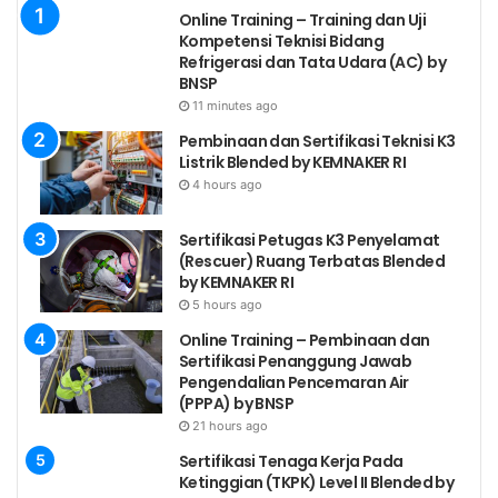
Online Training – Training dan Uji
Kompetensi Teknisi Bidang
Refrigerasi dan Tata Udara (AC) by
PERSYARATAN PESERTA TRAINING HR
BNSP
SUPERVISOR
11 minutes ago
Pembinaan dan Sertifikasi Teknisi K3
Persyaratan Umum:
Listrik Blended by KEMNAKER RI
Peserta sertifikasi dapat mengajukan sertifikasi
4 hours ago
dengan persyaratan bukti kompetensi berasal dari
pendidikan, pelatihan dan/atau pengalaman kerja
Sertifikasi Petugas K3 Penyelamat
(Rescuer) Ruang Terbatas Blended
sesuai dengan bidang kerja di Bidang HR Supervisor.
by KEMNAKER RI
5 hours ago
Persyaratan Khusus:
Online Training – Pembinaan dan
Telah menyelesaikan pelatihan sesuai dengan
Sertifikasi Penanggung Jawab
paket Unit Kompetensi HR Supervisor yang
Pengendalian Pencemaran Air
dibuktikan dengan sertifikat pelatihan.
(PPPA) by BNSP
21 hours ago
Pengalaman Kerja di Bidang SDM sebagai HR
Sertifikasi Tenaga Kerja Pada
Supervisor minimal 3 tahun dibuktikan dengan
Ketinggian (TKPK) Level II Blended by
surat pengalaman bekerja dari perusahaan