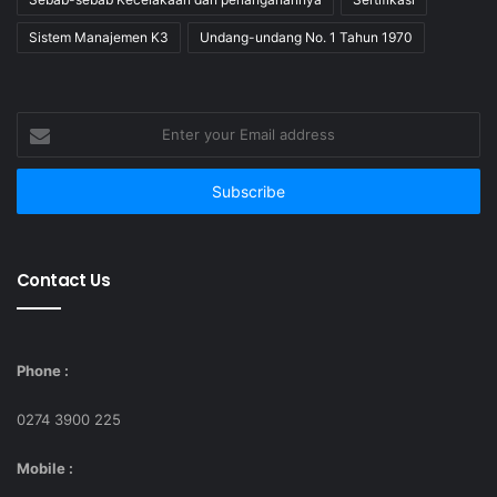
Handout
Sistem Manajemen K3
Undang-undang No. 1 Tahun 1970
Certificate
Lunch + 2x Coffee Break
Souvenir
Enter
Pick Up Participant (Jogja only)
your
Email
Form Pre-Registrasi
address
DATA MATERI TRAINING
: Pelatihan Sertifikasi HR
Contact Us
Supervisor by BNSP
Topik Training
Phone :
Link
0274 3900 225
Estimasi Jumlah Peserta yang di
*Jumlah
ajukan
Mobile :
Peserta