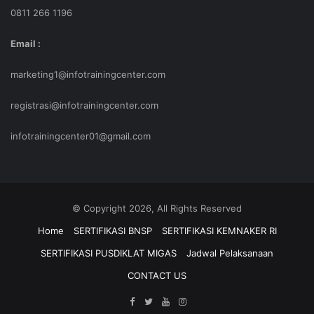
0811 266 1196
*Nama
Email :
Peserta Yang
Didaftarkan
marketing1@infotrainingcenter.com
PERSONAL DATA
registrasi@infotrainingcenter.com
*Nama
infotrainingcenter01@gmail.com
Jabatan/Divisi/Departement
*Jabatan
*Nama
© Copyright 2026, All Rights Reserved
Perusahaan
Home
SERTIFIKASI BNSP
SERTIFIKASI KEMNAKER RI
*Alamat
SERTIFIKASI PUSDIKLAT MIGAS
Jadwal Pelaksanaan
Perusahaan
CONTACT US
*Email