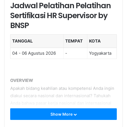
Jadwal Pelatihan Pelatihan
Sertifikasi HR Supervisor by
BNSP
TANGGAL
TEMPAT
KOTA
04 - 06 Agustus 2026
-
Yogyakarta
OVERVIEW
Apakah bidang keahlian atau kompetensi Anda ingin
diakui secara nasional dan internasional? Tahukah
Anda bahwa pasar kerja nasional dan internasional
menuntut tersedianya tenaga-kerja yang kompeten
Show More
di setiap bidang. Banyak industri dan organisasi
mempersyaratkan agar tenaga-kerjanya memiliki