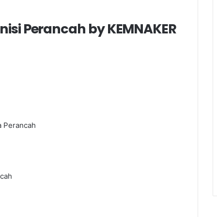
eknisi Perancah by KEMNAKER
a Perancah
ncah