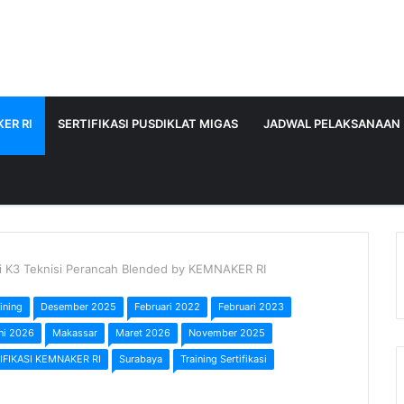
ER RI
SERTIFIKASI PUSDIKLAT MIGAS
JADWAL PELAKSANAAN
si K3 Teknisi Perancah Blended by KEMNAKER RI
ining
Desember 2025
Februari 2022
Februari 2023
ni 2026
Makassar
Maret 2026
November 2025
IFIKASI KEMNAKER RI
Surabaya
Training Sertifikasi