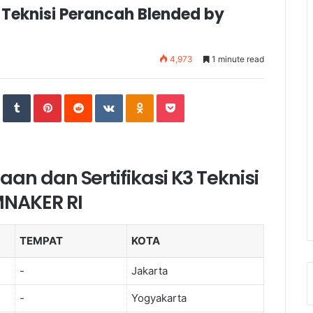
 Teknisi Perancah Blended by
4,973
1 minute read
In
StumbleUpon
Tumblr
Pinterest
Reddit
VKontakte
Odnoklassniki
Pocket
an dan Sertifikasi K3 Teknisi
MNAKER RI
TEMPAT
KOTA
-
Jakarta
-
Yogyakarta