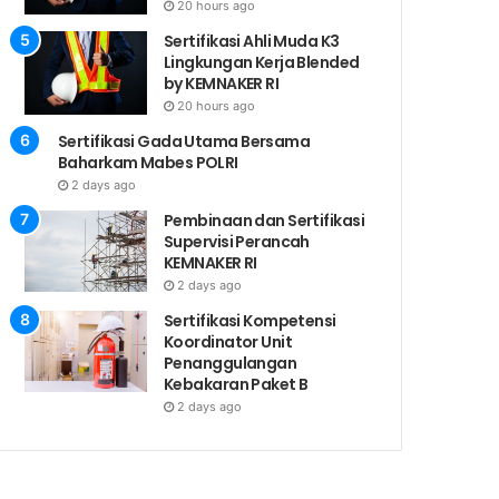
20 hours ago
Sertifikasi Ahli Muda K3
Lingkungan Kerja Blended
by KEMNAKER RI
20 hours ago
Sertifikasi Gada Utama Bersama
Baharkam Mabes POLRI
2 days ago
Pembinaan dan Sertifikasi
Supervisi Perancah
KEMNAKER RI
2 days ago
Sertifikasi Kompetensi
Koordinator Unit
Penanggulangan
Kebakaran Paket B
2 days ago