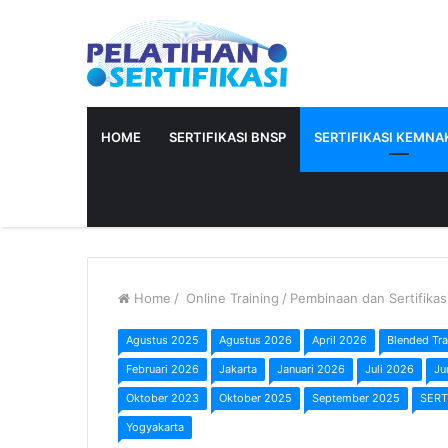
HOME
SERTIFIKASI BNSP
SERTIFIKASI KEMNAK
Home
/
Online Training
/
Pembinaan dan Sertifika
Agustus 2025
Agustus 2026
April 2026
Blended Tra
Februari 2026
Jakarta
Januari 2026
Juli 2026
Ju
Oktober 2023
Oktober 2025
September 2025
SERT
Yogyakarta