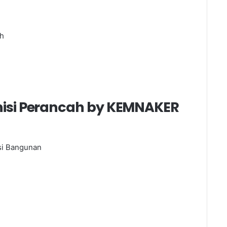
h
knisi Perancah by KEMNAKER
si Bangunan