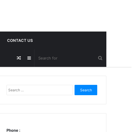
CONTACT US
Random
Sidebar
Post
Search
for:
Phone :