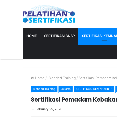
HOME
SERTIFIKASI BNSP
SERTIFIKASI KEMNAK
Home
/
Blended Training
/
Sertifikasi Pemadam Keb
Blended Training
Jakarta
SERTIFIKASI KEMNAKER RI
Sertifikasi Pemadam Kebakara
February 25, 2020