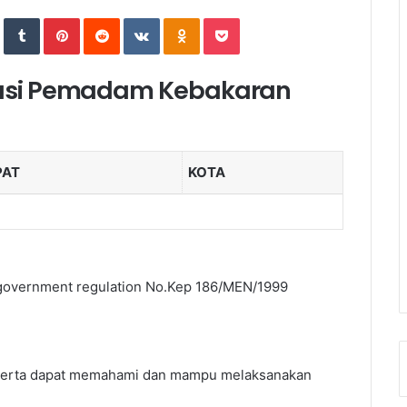
In
StumbleUpon
Tumblr
Pinterest
Reddit
VKontakte
Odnoklassniki
Pocket
ikasi Pemadam Kebakaran
PAT
KOTA
th government regulation No.Kep 186/MEN/1999
peserta dapat memahami dan mampu melaksanakan