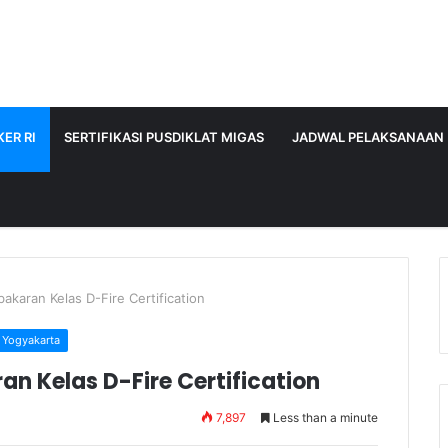
ER RI
SERTIFIKASI PUSDIKLAT MIGAS
JADWAL PELAKSANAAN
akaran Kelas D-Fire Certification
Yogyakarta
n Kelas D-Fire Certification
7,897
Less than a minute