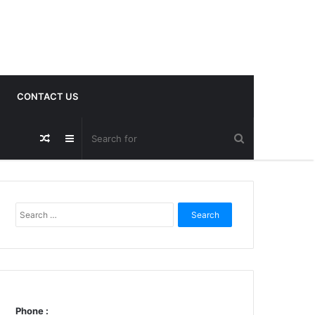
CONTACT US
Random
Sidebar
Post
Search
for:
Phone :