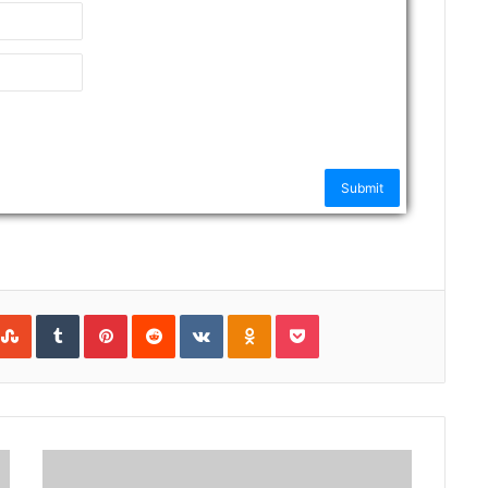
nkedIn
StumbleUpon
Tumblr
Pinterest
Reddit
VKontakte
Odnoklassniki
Pocket