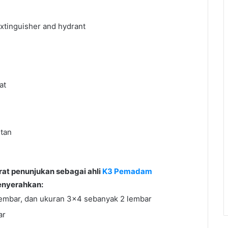
 extinguisher and hydrant
at
utan
rat penunjukan sebagai ahli
K3 Pemadam
enyerahkan:
embar, dan ukuran 3×4 sebanyak 2 lembar
ar