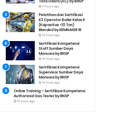
Tata Udara (AC) by BNSP
11 hours ago
Pelatihan dan Sertifikasi
K3 Operator Boiler Kelas II
(Kapasitas <10 Ton)
Blended by KEMNAKER RI
14 hours ago
Sertifikasi Kompetensi
Staff Sumber Daya
Manusia by BNSP
14 hours ago
Sertifikasi Kompetensi
Supervisor Sumber Daya
Manusia by BNSP
14 hours ago
Online Training – Sertifikasi Kompetensi
Authorized Gas Tester by BNSP
15 hours ago