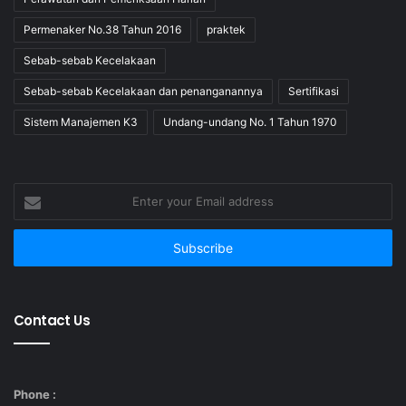
DATA MATERI TRAINING
Permenaker No.38 Tahun 2016
praktek
: Sertifikasi Kompetensi
Sebab-sebab Kecelakaan
Penyusunan dan Analisa Laporan
Topik
Sebab-sebab Kecelakaan dan penanganannya
Sertifikasi
Keuangan by BNSP
Training
Sistem Manajemen K3
Undang-undang No. 1 Tahun 1970
Link
Enter
Estimasi Jumlah Peserta yang di
*Jumlah
your
Email
Peserta
ajukan
address
*Nama
Peserta
Yang
Contact Us
Didaftarkan
PERSONAL DATA
Phone :
*Nama