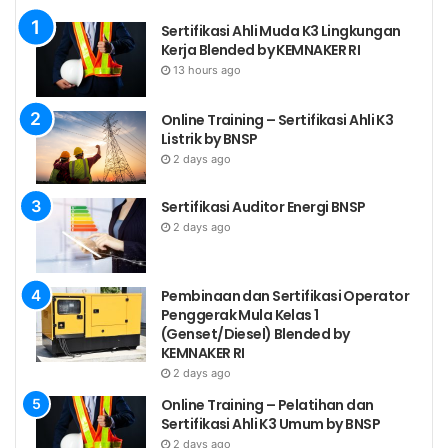
Penyesuaian
Sertifikasi Ahli Muda K3 Lingkungan
Membuat
Kerja Blended by KEMNAKER RI
Neraca dan
13 hours ago
Perhitungan
Laba Rugi
Online Training – Sertifikasi Ahli K3
Listrik by BNSP
2 days ago
Menganalisis
Laporan Keuangan
Sertifikasi Auditor Energi BNSP
dan Menilai Kinerja
2 days ago
Melakukan
Analisis
Pembinaan dan Sertifikasi Operator
Laporan
Penggerak Mula Kelas 1
Keuangan
(Genset/Diesel) Blended by
KEMNAKER RI
Menghitung
2 days ago
Rasio-rasio
Online Training – Pelatihan dan
Keuangan
Sertifikasi Ahli K3 Umum by BNSP
4.
K.661990.036.01
untuk
2 days ago