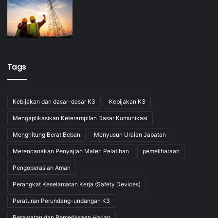
TRAINING METHOD
Presentation
Interactive Discussion
Case Study
Assessment
Tags
Evaluation
Kebijakan dan dasar-dasar K3
Kebijakan K3
FACILITY
Mengaplikasikan Keterampilan Dasar Komunikasi
Handout Materi
Menghitung Berat Beban
Menyusun Uraian Jabatan
Sertifikat
Merencanakan Penyajian Materi Pelatihan
pemeliharaan
Lunch & Coffee Break
Training Kit
Pengoperasian Aman
Pickup Participant (Yogyakarta)
Perangkat Keselamatan Kerja (Safety Devices)
Peraturan Perundang-undangan K3
Form Pre-Registrasi
Perawatan dan Pemeriksaan Harian