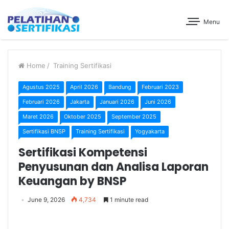
Menu
Home
/
Training Sertifikasi
Agustus 2025
April 2026
Bandung
Februari 2023
Februari 2026
Jakarta
Januari 2026
Juni 2026
Maret 2026
Oktober 2025
September 2025
Sertifikasi BNSP
Training Sertifikasi
Yogyakarta
Sertifikasi Kompetensi
Penyusunan dan Analisa Laporan
Keuangan by BNSP
June 9, 2026
4,734
1 minute read