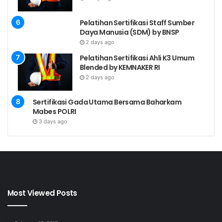
Meningkatkan
Kinerja
Pelatihan Sertifikasi Staff Sumber
Daya Manusia (SDM) by BNSP
Memberi
2 days ago
Kesimpulan
Pelatihan Sertifikasi Ahli K3 Umum
untuk
Blended by KEMNAKER RI
Pengambilan
2 days ago
Keputusan
Berdasarkan
Sertifikasi Gada Utama Bersama Baharkam
Mabes POLRI
Analisis Kinerja
3 days ago
PERSYARATAN Sertifikasi
Kompetensi Penyusunan
Most Viewed Posts
dan Analisa Laporan
Keuangan by BNSP