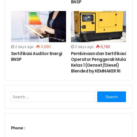
Keuangan by BNSP
BNSP
No.
Kode Unit
Judul Unit Kompetisi
Memproses Entry
Jurnal
Memeriksa
2 days ago
3,690
2 days ago
6,780
Sertifikasi Auditor Energi
Pembinaan dan Sertifikasi
Bukti Transaksi
1.
M.692000.007.02
BNSP
Operator Penggerak Mula
Mencatat Bukti
Kelas 1 (Genset/Diesel)
Blended by KEMNAKER RI
Transaksi ke
dalam Jurnal
Search
Memproses Buku
for:
Besar
Mempersiapkan
Pengelolaan
Phone :
Buku Besar