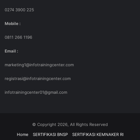
0274 3900 225
Jabatan/Divisi/Departement
*Jabatan
Mobile :
*Nama
0811 266 1196
Perusahaan
Email :
*Alamat
marketing1@infotrainingcenter.com
Perusahaan
registrasi@infotrainingcenter.com
*Email
Perusahaan
infotrainingcenter01@gmail.com
eg: gmail, yahoo, hotmail
*Email
Alternatif
*Telepon
© Copyright 2026, All Rights Reserved
Kantor
Home
SERTIFIKASI BNSP
SERTIFIKASI KEMNAKER RI