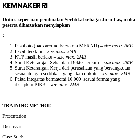
KEMNAKER RI
Untuk keperluan pembuatan Sertifikat sebagai Juru Las, maka
peserta diharuskan menyiapkan
:
Pasphoto (
background berwarna MERAH
) –
size
max: 2MB
Ijazah terakhir –
size max: 2MB
KTP masih berlaku –
size m
ax: 2MB
Surat Keterangan Sehat dari Dokter terbaru –
size m
ax: 2MB
Surat Keterangan Kerja dari perusahaan yang bersangkutan
sesuai dengan sertifikasi yang akan diikuti –
size m
ax: 2MB
Pakta Integritas bermaterai 10.000 sesuai format yang
disiapkan PJK3 –
size m
ax: 2MB
TRAINING METHOD
Presentation
Discussion
Case Study