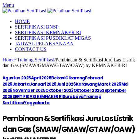
Menu
HOME
SERTIFIKASI BNSP
SERTIFIKASI KEMNAKER RI
SERTIFIKASI PUSDIKLAT MIGAS
JADWAL PELAKSANAAN
CONTACT US
Home
/
Training Sertifikasi
/
Pembinaan & Sertifikasi Juru Las Listrik
dan Gas (SMAW/GMAW/GTAW/OAW) by KEMNAKER RI
Agustus 2025
April 2026
Bekasi
Cikarang
Februari
2026
Jakarta
Januari 2026
Juni 2026
Karawang
Maret 2026
Mei
2026
November 2025
Oktober 2023
Oktober 2025
September
2025
SERTIFIKASI KEMNAKER RI
Surabaya
Training
Sertifikasi
Yogyakarta
Pembinaan & Sertifikasi Juru Las Listrik
dan Gas (SMAW/GMAW/GTAW/OAW)