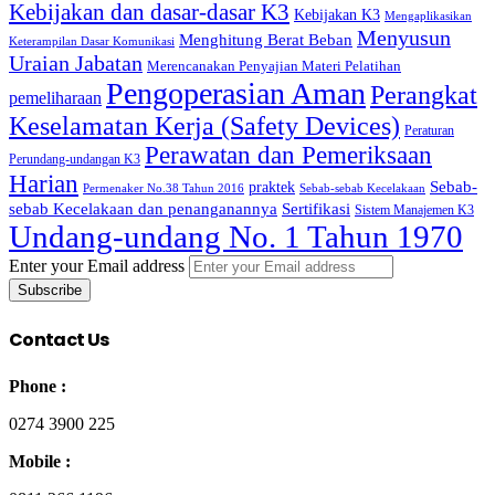
Kebijakan dan dasar-dasar K3
Kebijakan K3
Mengaplikasikan
Menyusun
Menghitung Berat Beban
Keterampilan Dasar Komunikasi
Uraian Jabatan
Merencanakan Penyajian Materi Pelatihan
Pengoperasian Aman
Perangkat
pemeliharaan
Keselamatan Kerja (Safety Devices)
Peraturan
Perawatan dan Pemeriksaan
Perundang-undangan K3
Harian
Sebab-
praktek
Permenaker No.38 Tahun 2016
Sebab-sebab Kecelakaan
sebab Kecelakaan dan penanganannya
Sertifikasi
Sistem Manajemen K3
Undang-undang No. 1 Tahun 1970
Enter your Email address
Contact Us
Phone :
0274 3900 225
Mobile :